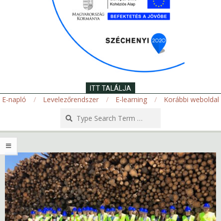
ITT TALÁLJA
E-napló
Levelezőrendszer
E-learning
Korábbi weboldal
Search
Secondary
Navigation
Menu