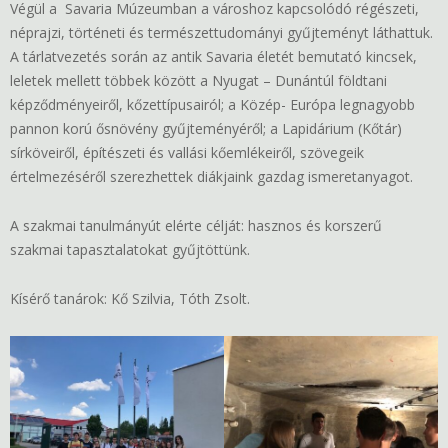
Végül a Savaria Múzeumban a városhoz kapcsolódó régészeti,
néprajzi, történeti és természettudományi gyűjteményt láthattuk.
A tárlatvezetés során az antik Savaria életét bemutató kincsek,
leletek mellett többek között a Nyugat – Dunántúl földtani
képződményeiről, kőzettípusairól; a Közép- Európa legnagyobb
pannon korú ősnövény gyűjteményéről; a Lapidárium (Kőtár)
sírköveiről, építészeti és vallási kőemlékeiről, szövegeik
értelmezéséről szerezhettek diákjaink gazdag ismeretanyagot.
A szakmai tanulmányút elérte célját: hasznos és korszerű
szakmai tapasztalatokat gyűjtöttünk.
Kísérő tanárok: Kő Szilvia, Tóth Zsolt.