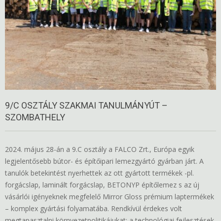
9/C OSZTÁLY SZAKMAI TANULMÁNYÚT –
SZOMBATHELY
2024. május 28-án a 9.C osztály a FALCO Zrt., Európa egyik
legjelentősebb bútor- és építőipari lemezgyártó gyárban járt. A
tanulók betekintést nyerhettek az ott gyártott termékek -pl.
forgácslap, laminált forgácslap, BETONYP építőlemez s az új
vásárlói igényeknek megfelelő Mirror Gloss prémium laptermékek
– komplex gyártási folyamatába. Rendkívül érdekes volt
megtapasztalni környezetpolitikájukat: a technológiai fejlesztések