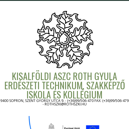
Skip
to
content
KISALFÖLDI ASZC ROTH GYULA
ERDÉSZETI TECHNIKUM, SZAKKÉPZŐ
ISKOLA ÉS KOLLÉGIUM
9400 SOPRON, SZENT GYÖRGY UTCA 9. - (+36)99/506-470 FAX: (+36)99/506-479
- ROTHSZKI@ROTHSZKI.HU