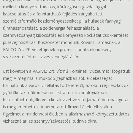
mellett a környezettudatos, körforgásos gazdasággal
kapcsolatos és a fenntartható fejlődés irányába tett
szemléletformáló kezdeményezéseiket pl. a hulladék faanyag
újrahasznosítását, a zöldenergia felhasználását, a
szennyezőanyag kibocsátás és környezeti kockázat csökkentését
pl. levegőtisztítás. Köszönetet mondunk Kovács Tamásnak, a
FALCO Zrt. PR-vezetőjének a professzionális előadásért,
szakvezetésért és szíves vendéglátásért.
Ezt követően a VASIVÍZ Zrt. Vízmű Történeti Múzeumát látogattuk
meg. A még ma is működő gépházban sok érdekességet
hallhattunk a városi vízellátás történetéről, az ókori régi eszközök,
gyűjtőkutak működése mellett a mai technológiákba is
betekinthettünk, illetve a kutak vizét vezető járható betonalagutat
is megismerhettük. A bemutatott fimvetítések felhívták a
figyelmet a mindennapi életben is alkalmazható környezettudatos
vízhasználati és szennyvízelvezetési tudnivalókra.