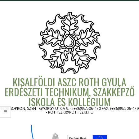
Skip
to
content
KISALFÖLDI ASZC ROTH GYULA
ERDÉSZETI TECHNIKUM, SZAKKÉPZŐ
ISKOLA ÉS KOLLÉGIUM
9400 SOPRON, SZENT GYÖRGY UTCA 9. - (+36)99/506-470 FAX: (+36)99/506-479
- ROTHSZKI@ROTHSZKI.HU