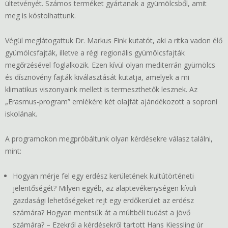
ültetvényét. Számos terméket gyártanak a gyümölcsből, amit
meg is kóstolhattunk.
Végül meglátogattuk Dr. Markus Fink kutatót, aki a ritka vadon élő
gyümölcsfajták, illetve a régi regionális gyümölcsfajták
megőrzésével foglalkozik. Ezen kívül olyan mediterrán gyümölcs
és dísznövény fajták kiválasztását kutatja, amelyek a mi
klimatikus viszonyaink mellett is termeszthetők lesznek. Az
„Erasmus-program” emlékére két olajfát ajándékozott a soproni
iskolának.
A programokon megpróbáltunk olyan kérdésekre válasz találni,
mint:
Hogyan mérje fel egy erdész kerületének kultútörténeti
jelentőségét? Milyen egyéb, az alaptevékenységen kívüli
gazdasági lehetőségeket rejt egy erdőkerület az erdész
számára? Hogyan mentsük át a múltbéli tudást a jövő
számára? – Ezekről a kérdésekről tartott Hans Kiessling úr