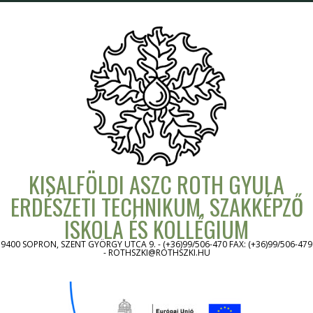
Skip
to
content
KISALFÖLDI ASZC ROTH GYULA
ERDÉSZETI TECHNIKUM, SZAKKÉPZŐ
ISKOLA ÉS KOLLÉGIUM
9400 SOPRON, SZENT GYÖRGY UTCA 9. - (+36)99/506-470 FAX: (+36)99/506-479
- ROTHSZKI@ROTHSZKI.HU