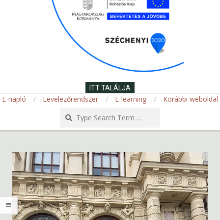
ITT TALÁLJA
E-napló
Levelezőrendszer
E-learning
Korábbi weboldal
Search
Secondary
Navigation
Menu