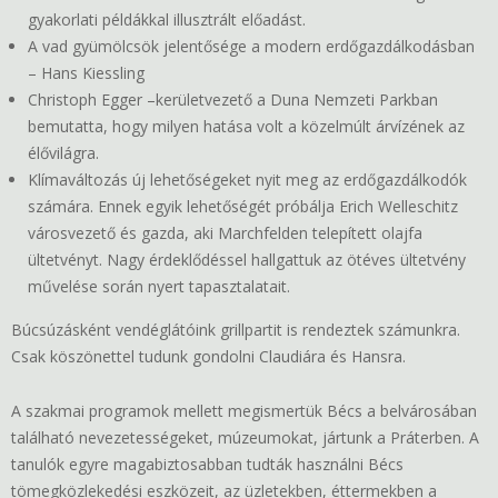
gyakorlati példákkal illusztrált előadást.
A vad gyümölcsök jelentősége a modern erdőgazdálkodásban
– Hans Kiessling
Christoph Egger –kerületvezető a Duna Nemzeti Parkban
bemutatta, hogy milyen hatása volt a közelmúlt árvízének az
élővilágra.
Klímaváltozás új lehetőségeket nyit meg az erdőgazdálkodók
számára. Ennek egyik lehetőségét próbálja Erich Welleschitz
városvezető és gazda, aki Marchfelden telepített olajfa
ültetvényt. Nagy érdeklődéssel hallgattuk az ötéves ültetvény
művelése során nyert tapasztalatait.
Búcsúzásként vendéglátóink grillpartit is rendeztek számunkra.
Csak köszönettel tudunk gondolni Claudiára és Hansra.
A szakmai programok mellett megismertük Bécs a belvárosában
található nevezetességeket, múzeumokat, jártunk a Práterben. A
tanulók egyre magabiztosabban tudták használni Bécs
tömegközlekedési eszközeit, az üzletekben, éttermekben a