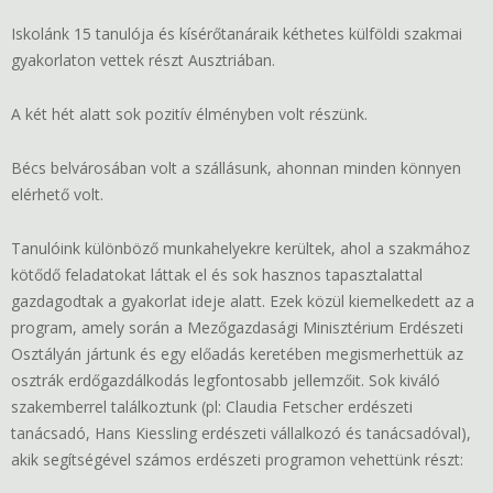
Iskolánk 15 tanulója és kísérőtanáraik kéthetes külföldi szakmai
gyakorlaton vettek részt Ausztriában.
A két hét alatt sok pozitív élményben volt részünk.
Bécs belvárosában volt a szállásunk, ahonnan minden könnyen
elérhető volt.
Tanulóink különböző munkahelyekre kerültek, ahol a szakmához
kötődő feladatokat láttak el és sok hasznos tapasztalattal
gazdagodtak a gyakorlat ideje alatt. Ezek közül kiemelkedett az a
program, amely során a Mezőgazdasági Minisztérium Erdészeti
Osztályán jártunk és egy előadás keretében megismerhettük az
osztrák erdőgazdálkodás legfontosabb jellemzőit. Sok kiváló
szakemberrel találkoztunk (pl: Claudia Fetscher erdészeti
tanácsadó, Hans Kiessling erdészeti vállalkozó és tanácsadóval),
akik segítségével számos erdészeti programon vehettünk részt: