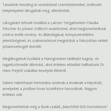
Tanulóink Kiessling úr vezetésével csemetekerteket, erdészeti
telephelyeket látogattak meg, ellenőriztek.
Látogatást tettünk továbbá a Lainzer Tiergartenben Claudia
Fetscher és Johann Zollitsch vezetésével, ahol megismerkedtünk
a bécsi erdők növény- és állatvilágával, környezetvédelmi
jelentőségével, és szakvezetéssel megnéztük a fokozottan védett
Johannserkogeli őserdőt.
Meglátogattuk továbbá a Haringseeben található bagoly- és
ragadozómadár-állomást, ahol érdekes előadást hallhattunk Dr.
Hans Freytől szakállas keselyűk életéről.
Sabine Haberhauer bemutatta azoknak a lovaknak a képzését,
amelyeket a jövőben lovas közelítésre használnak. Nagyon
érdekes volt.
Megismerhettük még a Burik család „Marchfeld-BIO-homoktövis”