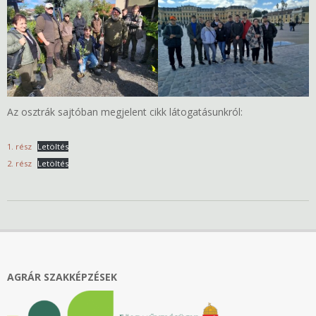
Az osztrák sajtóban megjelent cikk látogatásunkról:
1. rész
Letöltés
2. rész
Letöltés
2024-
11-
06
AGRÁR SZAKKÉPZÉSEK