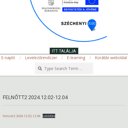
ITT TALÁLJA
E-napló
Levelezőrendszer
E-learning
Korábbi weboldal
Search
Secondary
Navigation
Menu
FELNŐTT2 2024.12.02-12.04
felnott2 2024.12.02-12.04
Letöltés