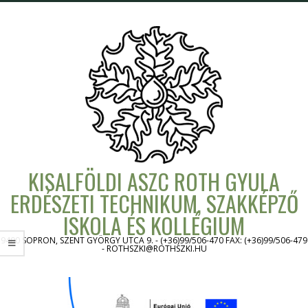
Skip
to
content
KISALFÖLDI ASZC ROTH GYULA
ERDÉSZETI TECHNIKUM, SZAKKÉPZŐ
ISKOLA ÉS KOLLÉGIUM
9400 SOPRON, SZENT GYÖRGY UTCA 9. - (+36)99/506-470 FAX: (+36)99/506-479
- ROTHSZKI@ROTHSZKI.HU