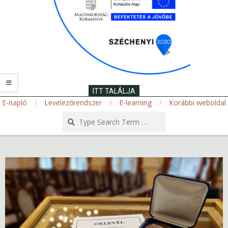
ITT TALÁLJA
E-napló
Levelezőrendszer
E-learning
Korábbi weboldal
Search
Secondary
Navigation
Menu