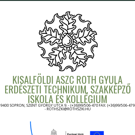
Skip
to
content
KISALFÖLDI ASZC ROTH GYULA
ERDÉSZETI TECHNIKUM, SZAKKÉPZŐ
ISKOLA ÉS KOLLÉGIUM
9400 SOPRON, SZENT GYÖRGY UTCA 9. - (+36)99/506-470 FAX: (+36)99/506-479
- ROTHSZKI@ROTHSZKI.HU