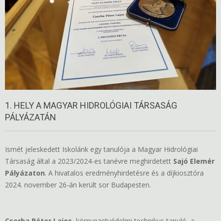
1. HELY A MAGYAR HIDROLÓGIAI TÁRSASÁG
PÁLYÁZATÁN
Ismét jeleskedett Iskolánk egy tanulója a Magyar Hidrológiai
Társaság által a 2023/2024-es tanévre meghirdetett
Sajó Elemér
Pályázaton
. A hivatalos eredményhirdetésre és a díjkiosztóra
2024. november 26-án került sor Budapesten.
Csorba Péter Lajos
, környezetvédelmi technikus tanuló, a