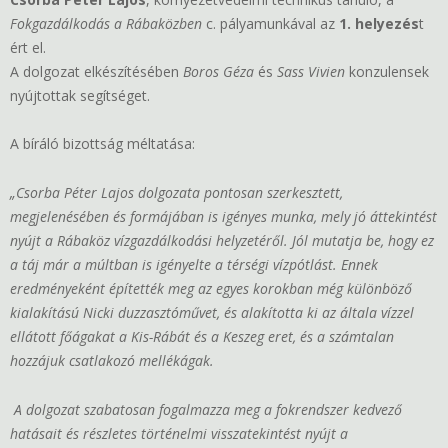
Fokgazdálkodás a Rábaközben
c. pályamunkával az
1. helyezés
t
ért el.
A dolgozat elkészítésében
Boros Géza
és
Sass Vivien
konzulensek
nyújtottak segítséget.
A bíráló bizottság méltatása:
„Csorba Péter Lajos dolgozata pontosan szerkesztett,
megjelenésében és formájában is igényes munka, mely jó áttekintést
nyújt a Rábaköz vízgazdálkodási helyzetéről. Jól mutatja be, hogy ez
a táj már a múltban is igényelte a térségi vízpótlást. Ennek
eredményeként építették meg az egyes korokban még különböző
kialakítású Nicki duzzasztóművet, és alakította ki az általa vízzel
ellátott főágakat a Kis-Rábát és a Keszeg eret, és a számtalan
hozzájuk csatlakozó mellékágak.
A dolgozat szabatosan fogalmazza meg a fokrendszer kedvező
hatásait és részletes történelmi visszatekintést nyújt a