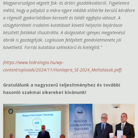
Magyarországon végzett fok- és ártéri gazdálkodásról. Figyelemre
méltó, hogy a pályázó a mára egyre inkább előtérbe kerülő kérdésre
a régmúlt gyakorlatában keresett és talált egyfajta választ. A
vízügytörténeti irodalmi kutatásait követő helyszíni bejáráson
készített fotókkal illusztrálta. A dolgozatot igényes megjelenésű
ábrák is gazdagítják. Logikusan felépített gondolatmenete jól
követhető. Forrás kutatása széleskörű és kielégítő.”
(
https://www.hidrologia.hu/wp-
content/uploads/2024/11/Honlapra_SE-2024_Meltatasok.pdf
)
Gratulálunk a nagyszerű teljesítményhez és további
hasonló szakmai sikereket kívánunk!