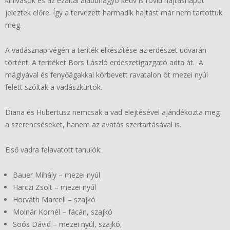
kihívások és az ezáltal alábbhagyó kedv is rövid hajtásnapot
jeleztek előre. Így a tervezett harmadik hajtást már nem tartottuk
meg.
A vadásznap végén a teríték elkészítése az erdészet udvarán
történt. A terítéket Bors László erdészetigazgató adta át. A
máglyával és fenyőágakkal körbevett ravatalon öt mezei nyúl
felett szóltak a vadászkürtök.
Diana és Hubertusz nemcsak a vad elejtésével ajándékozta meg
a szerencséseket, hanem az avatás szertartásával is.
Első vadra felavatott tanulók:
Bauer Mihály – mezei nyúl
Harczi Zsolt – mezei nyúl
Horváth Marcell – szajkó
Molnár Kornél – fácán, szajkó
Soós Dávid – mezei nyúl, szajkó,