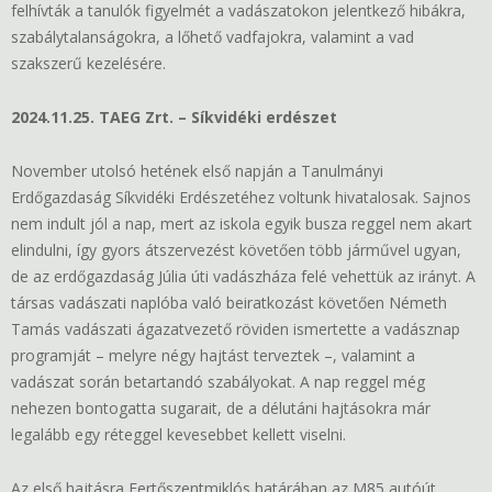
felhívták a tanulók figyelmét a vadászatokon jelentkező hibákra,
szabálytalanságokra, a lőhető vadfajokra, valamint a vad
szakszerű kezelésére.
2024.11.25. TAEG Zrt. – Síkvidéki erdészet
November utolsó hetének első napján a Tanulmányi
Erdőgazdaság Síkvidéki Erdészetéhez voltunk hivatalosak. Sajnos
nem indult jól a nap, mert az iskola egyik busza reggel nem akart
elindulni, így gyors átszervezést követően több járművel ugyan,
de az erdőgazdaság Júlia úti vadászháza felé vehettük az irányt. A
társas vadászati naplóba való beiratkozást követően Németh
Tamás vadászati ágazatvezető röviden ismertette a vadásznap
programját – melyre négy hajtást terveztek –, valamint a
vadászat során betartandó szabályokat. A nap reggel még
nehezen bontogatta sugarait, de a délutáni hajtásokra már
legalább egy réteggel kevesebbet kellett viselni.
Az első hajtásra Fertőszentmiklós határában az M85 autóút