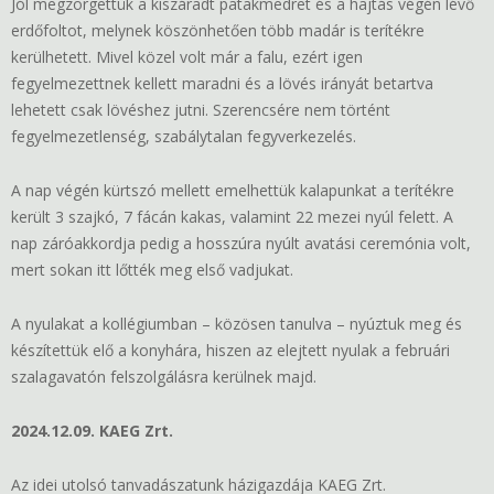
Jól megzörgettük a kiszáradt patakmedret és a hajtás végén lévő
erdőfoltot, melynek köszönhetően több madár is terítékre
kerülhetett. Mivel közel volt már a falu, ezért igen
fegyelmezettnek kellett maradni és a lövés irányát betartva
lehetett csak lövéshez jutni. Szerencsére nem történt
fegyelmezetlenség, szabálytalan fegyverkezelés.
A nap végén kürtszó mellett emelhettük kalapunkat a terítékre
került 3 szajkó, 7 fácán kakas, valamint 22 mezei nyúl felett. A
nap záróakkordja pedig a hosszúra nyúlt avatási ceremónia volt,
mert sokan itt lőtték meg első vadjukat.
A nyulakat a kollégiumban – közösen tanulva – nyúztuk meg és
készítettük elő a konyhára, hiszen az elejtett nyulak a februári
szalagavatón felszolgálásra kerülnek majd.
2024.12.09. KAEG Zrt.
Az idei utolsó tanvadászatunk házigazdája KAEG Zrt.