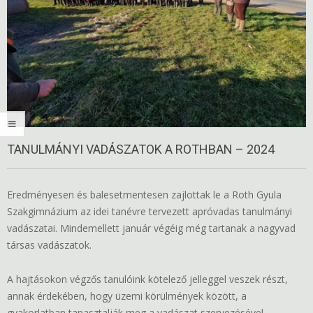
TANULMÁNYI VADÁSZATOK A ROTHBAN – 2024
Eredményesen és balesetmentesen zajlottak le a Roth Gyula
Szakgimnázium az idei tanévre tervezett apróvadas tanulmányi
vadászatai. Mindemellett január végéig még tartanak a nagyvad
társas vadászatok.
A hajtásokon végzős tanulóink kötelező jelleggel veszek részt,
annak érdekében, hogy üzemi körülmények között, a
gyakorlatban tapasztalják meg a vadászat szervezésével,