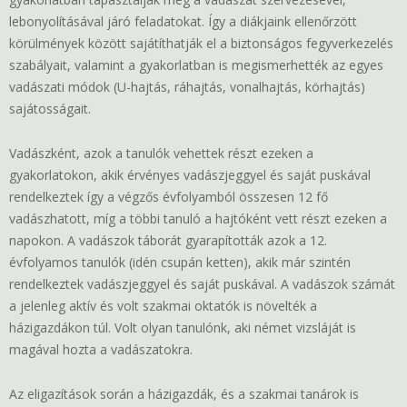
lebonyolításával járó feladatokat. Így a diákjaink ellenőrzött
körülmények között sajátíthatják el a biztonságos fegyverkezelés
szabályait, valamint a gyakorlatban is megismerhették az egyes
vadászati módok (U-hajtás, ráhajtás, vonalhajtás, körhajtás)
sajátosságait.
Vadászként, azok a tanulók vehettek részt ezeken a
gyakorlatokon, akik érvényes vadászjeggyel és saját puskával
rendelkeztek így a végzős évfolyamból összesen 12 fő
vadászhatott, míg a többi tanuló a hajtóként vett részt ezeken a
napokon. A vadászok táborát gyarapították azok a 12.
évfolyamos tanulók (idén csupán ketten), akik már szintén
rendelkeztek vadászjeggyel és saját puskával. A vadászok számát
a jelenleg aktív és volt szakmai oktatók is növelték a
házigazdákon túl. Volt olyan tanulónk, aki német vizsláját is
magával hozta a vadászatokra.
Az eligazítások során a házigazdák, és a szakmai tanárok is