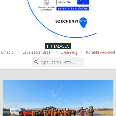
ITT TALÁLJA
E-napló
Levelezőrendszer
E-learning
Korábbi weboldal
Search
Secondary
Navigation
Menu