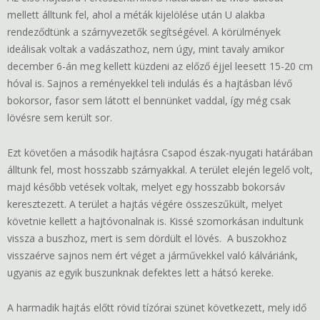
mellett álltunk fel, ahol a méták kijelölése után U alakba
rendeződtünk a szárnyvezetők segítségével. A körülmények
ideálisak voltak a vadászathoz, nem úgy, mint tavaly amikor
december 6-án meg kellett küzdeni az előző éjjel leesett 15-20 cm
hóval is. Sajnos a reményekkel teli indulás és a hajtásban lévő
bokorsor, fasor sem látott el bennünket vaddal, így még csak
lövésre sem került sor.
Ezt követően a második hajtásra Csapod észak-nyugati határában
álltunk fel, most hosszabb szárnyakkal. A terület elején legelő volt,
majd később vetések voltak, melyet egy hosszabb bokorsáv
keresztezett. A terület a hajtás végére összeszűkült, melyet
követnie kellett a hajtóvonalnak is. Kissé szomorkásan indultunk
vissza a buszhoz, mert is sem dördült el lövés. A buszokhoz
visszaérve sajnos nem ért véget a járművekkel való kálváriánk,
ugyanis az egyik buszunknak defektes lett a hátsó kereke.
A harmadik hajtás előtt rövid tízórai szünet következett, mely idő