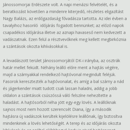
Jánossomorjai Erdészete volt. A napi menázsi felvételét, és a
beiratkozást követően a mindenre kiterjedő, részletes eligazítást
Nagy Balázs, az erdőgazdaság fővadásza tartotta. Az idei évben a
tavalyihoz hasonló időjárás fogadott bennünket; az előző napok
csapadékos időjárása illetve az aznapi havaseső nem kedvezett a
vadászatnak. Ezen felül a résztvevőknek meg kellett megbirkóznia
a szántások okozta kihívásokkal is.
A levadászott terület Jánossomorjától DK-i irányba, az osztrák
határ mellet feküdt. Néhány leálló előre ment a hajtás végére,
majd a szárnyakkal rendelkező hajtóvonal megindult feléjük.
Fasorok keresztezték a hajtóvonalat, és amíg a bal szárny a nád
és jágerkender miatt tudott csak lassan haladni, addig a jobb
oldalon a szántások csúszóssá váló felszíne nehezítette a
haladást. A hajtósorból néha jött egy-egy lövés. A leállóknak
sajnos most nem hozott szerencsét Diana, így a második
hajtásra új vadászok kerültek kijelölésre leállónak, így biztosítva
mindenkinek a lövés lehetőségét. A terep és az időjárás okozta