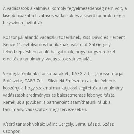
A vadászatok alkalmával komoly fegyelmezetlenség nem volt, a
kisebb hibákat a hivatásos vadászok és a kísérő tanárok még a
helyszínen javították.
Köszönjük állandó vadászkürtöseinknek, Kiss Dávid és Herbent
Bence 11. évfolyamos tanulóknak, valamint Gál Gergely
felnőttképzésben tanuló hallgatónak, hogy hangszereikkel
emelték a tanulmányi vadászatok színvonalát.
Vendéglátóinknak (Lánka-patak Vt., KAEG Zrt. – Jánossomorjai
Erdészete, TAEG Zrt. – Síkvidéki Erdészete) az idei évben is
köszönjük, hogy szakmai munkájukkal segítették a tanulmányi
vadászatok eredményes és balesetmentes lebonyolítását.
Reméljük a jövőben is partnerként számíthatunk rájuk a
tanulmányi vadászatok megszervezésében.
Kísérő tanárok voltak: Bálint Gergely, Samu László, Szászi
Csongor.