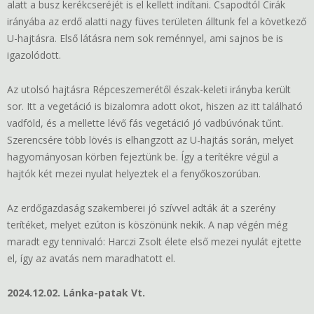
alatt a busz kerékcseréjét is el kellett indítani. Csapodtól Cirák
irányába az erdő alatti nagy füves területen álltunk fel a következő
U-hajtásra. Első látásra nem sok reménnyel, ami sajnos be is
igazolódott.
Az utolsó hajtásra Répceszemerétől észak-keleti irányba került
sor. Itt a vegetáció is bizalomra adott okot, hiszen az itt található
vadföld, és a mellette lévő fás vegetáció jó vadbúvónak tűnt.
Szerencsére több lövés is elhangzott az U-hajtás során, melyet
hagyományosan körben fejeztünk be. Így a terítékre végül a
hajtók két mezei nyulat helyeztek el a fenyőkoszorúban.
Az erdőgazdaság szakemberei jó szívvel adták át a szerény
terítéket, melyet ezúton is köszönünk nekik. A nap végén még
maradt egy tennivaló: Harczi Zsolt élete első mezei nyulát ejtette
el, így az avatás nem maradhatott el.
2024.12.02. Lánka-patak Vt.