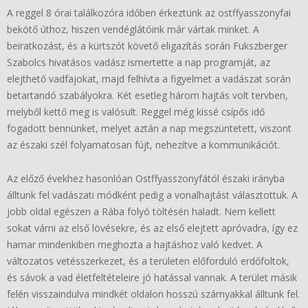
A reggel 8 órai találkozóra időben érkeztünk az ostffyasszonyfai
bekötő úthoz, hiszen vendéglátóink már vártak minket. A
beiratkozást, és a kürtszót követő eligazítás során Fukszberger
Szabolcs hivatásos vadász ismertette a nap programját, az
elejthető vadfajokat, majd felhívta a figyelmet a vadászat során
betartandó szabályokra. Két esetleg három hajtás volt tervben,
melyből kettő meg is valósult. Reggel még kissé csípős idő
fogadott bennünket, melyet aztán a nap megszüntetett, viszont
az északi szél folyamatosan fújt, nehezítve a kommunikációt.
Az előző évekhez hasonlóan Ostffyasszonyfától északi irányba
álltunk fel vadászati módként pedig a vonalhajtást választottuk. A
jobb oldal egészen a Rába folyó töltésén haladt. Nem kellett
sokat várni az első lövésekre, és az első elejtett apróvadra, így ez
hamar mindenkiben meghozta a hajtáshoz való kedvet. A
változatos vetésszerkezet, és a területen előforduló erdőfoltok,
és sávok a vad életfeltételeire jó hatással vannak. A terület másik
felén visszaindulva mindkét oldalon hosszú szárnyakkal álltunk fel.