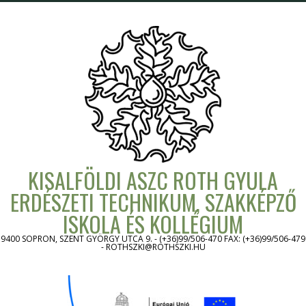
Skip
to
content
KISALFÖLDI ASZC ROTH GYULA
ERDÉSZETI TECHNIKUM, SZAKKÉPZŐ
ISKOLA ÉS KOLLÉGIUM
9400 SOPRON, SZENT GYÖRGY UTCA 9. - (+36)99/506-470 FAX: (+36)99/506-479
- ROTHSZKI@ROTHSZKI.HU