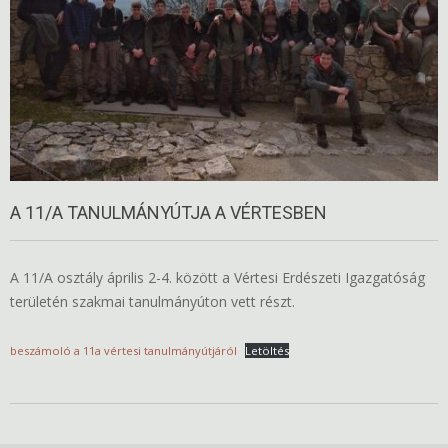
A 11/A TANULMÁNYÚTJA A VÉRTESBEN
A 11/A osztály április 2-4. között a Vértesi Erdészeti Igazgatóság
területén szakmai tanulmányúton vett részt.
beszámoló a 11a vértesi tanulmányútjáról
Letöltés
2025-
04-