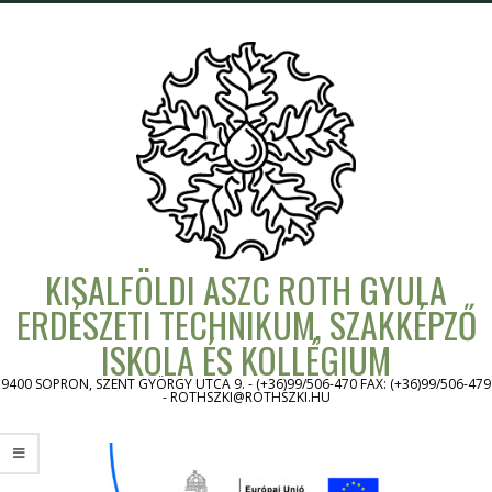
Skip
to
content
KISALFÖLDI ASZC ROTH GYULA
ERDÉSZETI TECHNIKUM, SZAKKÉPZŐ
ISKOLA ÉS KOLLÉGIUM
9400 SOPRON, SZENT GYÖRGY UTCA 9. - (+36)99/506-470 FAX: (+36)99/506-479
- ROTHSZKI@ROTHSZKI.HU