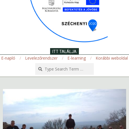
ITT TALÁLJA
E-napló
Levelezőrendszer
E-learning
Korábbi weboldal
Search
Secondary
Navigation
Menu