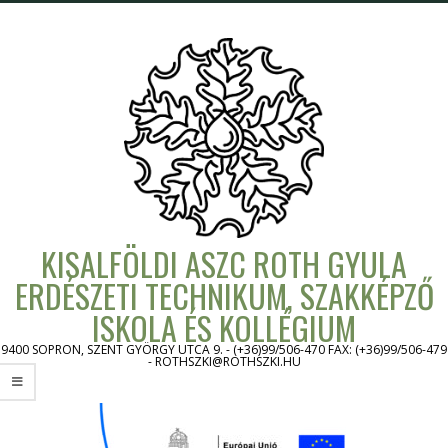
Skip
to
content
KISALFÖLDI ASZC ROTH GYULA
ERDÉSZETI TECHNIKUM, SZAKKÉPZŐ
ISKOLA ÉS KOLLÉGIUM
9400 SOPRON, SZENT GYÖRGY UTCA 9. - (+36)99/506-470 FAX: (+36)99/506-479
- ROTHSZKI@ROTHSZKI.HU