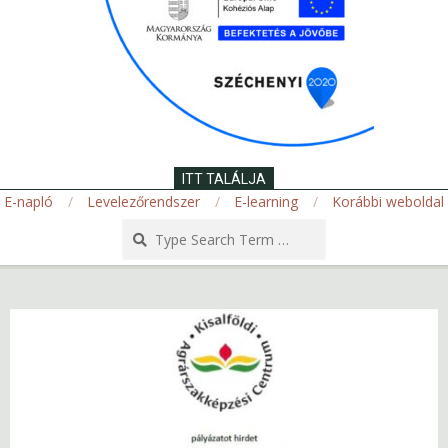
ITT TALÁLJA
E-napló
Levelezőrendszer
E-learning
Korábbi weboldal
Search
Secondary
Navigation
Menu