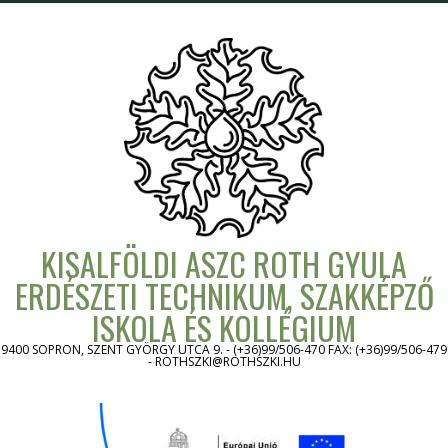
Skip
to
content
KISALFÖLDI ASZC ROTH GYULA
ERDÉSZETI TECHNIKUM, SZAKKÉPZŐ
ISKOLA ÉS KOLLÉGIUM
9400 SOPRON, SZENT GYÖRGY UTCA 9. - (+36)99/506-470 FAX: (+36)99/506-479
- ROTHSZKI@ROTHSZKI.HU