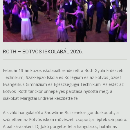
ROTH – EÖTVÖS ISKOLABÁL 2026.
Február 13-án közös iskolabált rendezett a Roth Gyula Erdészeti
Technikum, Szakképző Iskola és Kollégium és az Eötvös József
Evangélikus Gimnázium és Egészségügyi Technikum. Az estét az
Eötvös–Roth tánckör ünnepélyes palotása nyitotta meg, a
diákokat Margittai Endréné készítette fel.
A kiváló hangulatról a Showtime Bulizenekar gondoskodott, a
szünetben az Eötvös iskola művészeti csoportjai léptek színpadra.
A bál zárásaként DJ Jokó pörgette fel a hangulatot, hatalmas