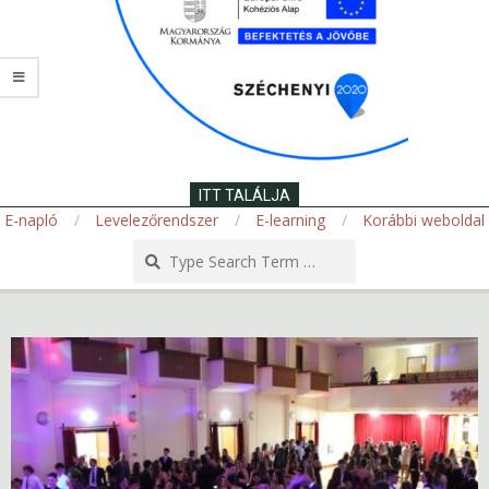
ITT TALÁLJA
E-napló
Levelezőrendszer
E-learning
Korábbi weboldal
Search
Secondary
Navigation
Menu