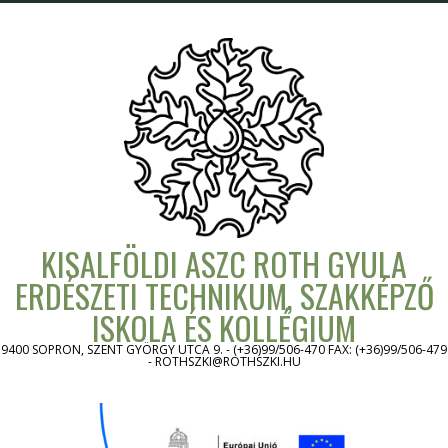
Skip
to
content
KISALFÖLDI ASZC ROTH GYULA
ERDÉSZETI TECHNIKUM, SZAKKÉPZŐ
ISKOLA ÉS KOLLÉGIUM
9400 SOPRON, SZENT GYÖRGY UTCA 9. - (+36)99/506-470 FAX: (+36)99/506-479
- ROTHSZKI@ROTHSZKI.HU