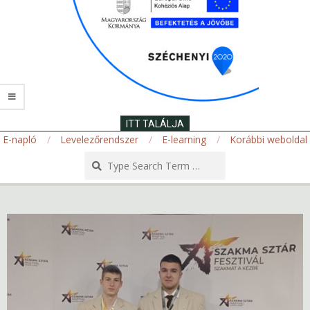
ITT TALÁLJA
E-napló
Levelezőrendszer
E-learning
Korábbi weboldal
Search
Secondary
Navigation
Menu