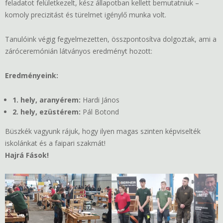
feladatot felületkezelt, kész állapotban kellett bemutatniuk –
komoly precizitást és türelmet igénylő munka volt.
Tanulóink végig fegyelmezetten, összpontosítva dolgoztak, ami a
záróceremónián látványos eredményt hozott:
Eredményeink:
1. hely, aranyérem:
Hardi János
2. hely, ezüstérem:
Pál Botond
Büszkék vagyunk rájuk, hogy ilyen magas szinten képviselték
iskolánkat és a faipari szakmát!
Hajrá Fások!