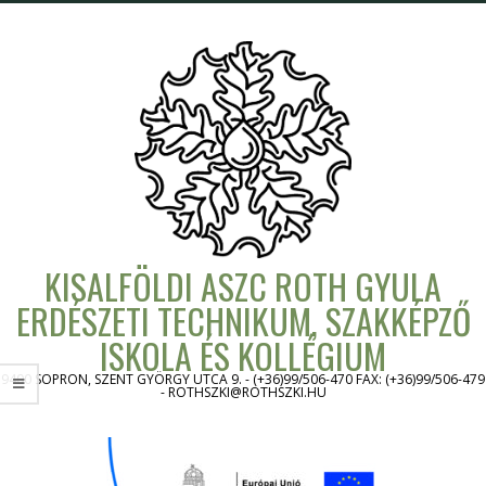
Skip
to
content
KISALFÖLDI ASZC ROTH GYULA
ERDÉSZETI TECHNIKUM, SZAKKÉPZŐ
ISKOLA ÉS KOLLÉGIUM
9400 SOPRON, SZENT GYÖRGY UTCA 9. - (+36)99/506-470 FAX: (+36)99/506-479
- ROTHSZKI@ROTHSZKI.HU