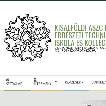
Skip
to
content
KISALFÖLDI ASZC
ERDÉSZETI TECHN
ISKOLA ÉS KOLLÉ
9400 SOPRON, SZENT GYÖRGY UTCA 9. -
479 - ROTHSZKI@ROTHSZKI.HU
Secondary
KÉPZÉSEK
DOKUME
Navigation
KEZDŐLAP
INTÉZMÉNY
Menu