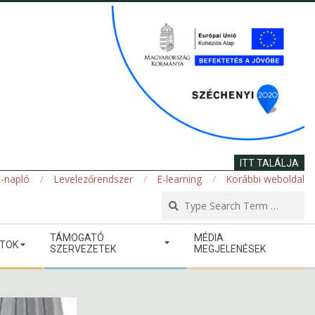
ITT TALÁLJA
-napló
Levelezőrendszer
E-learning
Korábbi weboldal
Se
TÁMOGATÓ
MÉDIA
ATOK
SZERVEZETEK
MEGJELENÉSEK