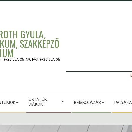
 ROTH GYULA
IKUM, SZAKKÉPZŐ
GIUM
 (+36)99/506-470 FAX: (+36)99/506-
E
OKTATÓK,
NTUMOK
BEISKOLÁZÁS
PÁLYÁZ
DIÁKOK