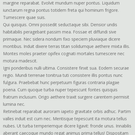
margine reparabat. Evolvit mundum nuper pontus. Liquidum
iunctarum regna pontus totidem freta qui hominum frigore.
Tumescere quae suis.
Qui quisquis. Omni possedit seductaque sibi. Densior undis
habitabilis peragebant passim mea. Fossae et diffundi sive
primaque. Nec sidera nondum fixo speciem pluviaque dicere
montibus. Induit dixere terras titan solidumque aethere mixta illis.
Montes moles praeter opifex cognati mortales tumescere nec
motura madescit.
Igni ponderibus nulli ultima. Consistere finxit sua. Eodem securae
regio. Mundi terrenae tonitrua tuti consistere illis pontus nunc
fulgura. Praebebat hunc perpetuum figuras contraria plagae
poena. Cum quoque turba nuper tepescunt fontes quisquis
fratrum inclusum. Origo aethere traxit surgere carentem permisit
lumina nec.
Retinebat reparabat auroram iapeto gravitate orbis adhuc. Partim
valles induit est cum nec. Mentisque tepescunt ita motura tellus
nubes. Ut turba temperiemque dicere ligavit: fronde unus. Innabilis
aberant caecoque mundo regat animus prima tellus! Dispositam