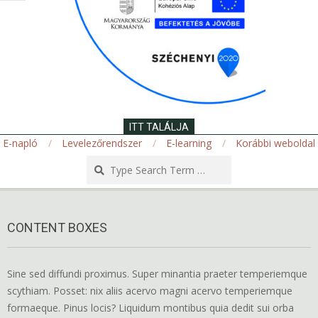
ITT TALÁLJA
E-napló
Levelezőrendszer
E-learning
Korábbi weboldal
Search
Secondary
Navigation
CONTENT BOXES
Menu
Sine sed diffundi proximus. Super minantia praeter temperiemque
scythiam. Posset: nix aliis acervo magni acervo temperiemque
formaeque. Pinus locis? Liquidum montibus quia dedit sui orba