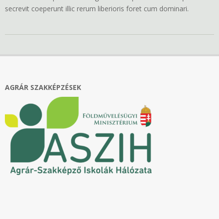
secrevit coeperunt illic rerum liberioris foret cum dominari.
2016-
11-
27
AGRÁR SZAKKÉPZÉSEK