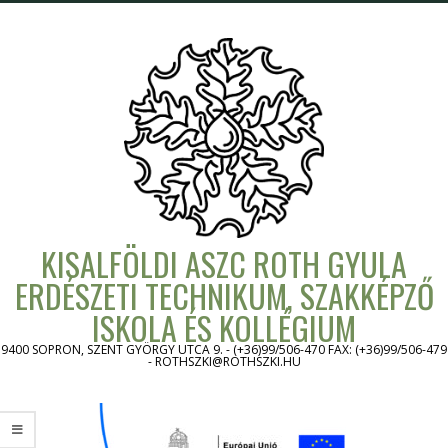
Skip
to
content
KISALFÖLDI ASZC ROTH GYULA
ERDÉSZETI TECHNIKUM, SZAKKÉPZŐ
ISKOLA ÉS KOLLÉGIUM
9400 SOPRON, SZENT GYÖRGY UTCA 9. - (+36)99/506-470 FAX: (+36)99/506-479
- ROTHSZKI@ROTHSZKI.HU