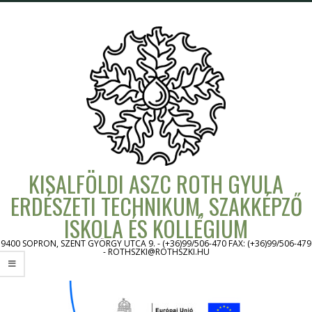
Skip
to
content
KISALFÖLDI ASZC ROTH GYULA
ERDÉSZETI TECHNIKUM, SZAKKÉPZŐ
ISKOLA ÉS KOLLÉGIUM
9400 SOPRON, SZENT GYÖRGY UTCA 9. - (+36)99/506-470 FAX: (+36)99/506-479
- ROTHSZKI@ROTHSZKI.HU