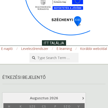
ITT TALÁLJA
E-napló
Levelezőrendszer
E-learning
Korábbi weboldal
Search
Secondary
Navigation
ÉTKEZÉSI BEJELENTŐ
Menu
›
Augusztus
2026
H
K
SZE
CS
P
SZO
V