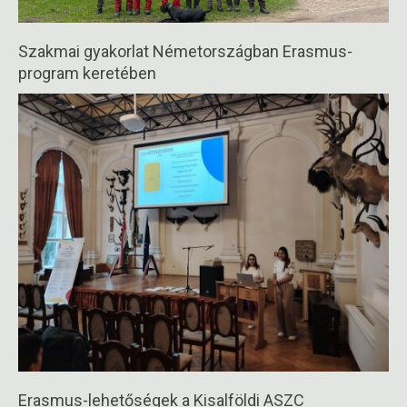
Szakmai gyakorlat Németországban Erasmus-
program keretében
2026-
04-
29
Erasmus-lehetőségek a Kisalföldi ASZC