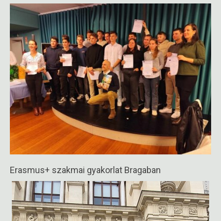
2025-
05-
12
Erasmus+ szakmai gyakorlat Bragaban
2024-
12-
04