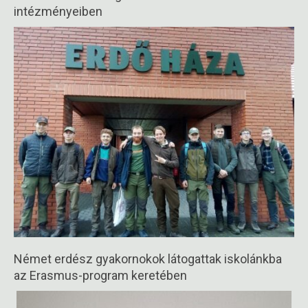
intézményeiben
2025-
10-
16
Német erdész gyakornokok látogattak iskolánkba
az Erasmus-program keretében
2025-
10-