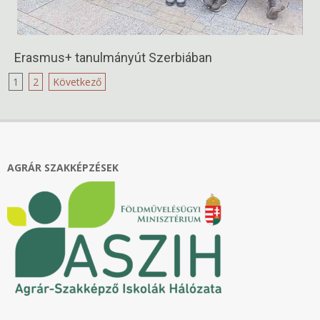
Erasmus+ tanulmányút Szerbiában
2024-
Bejegyzések
1
2
Következő
05-
lapozása
29
AGRÁR SZAKKÉPZÉSEK