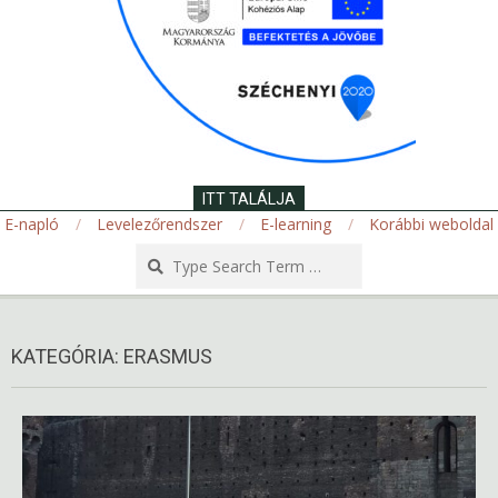
ITT TALÁLJA
E-napló
Levelezőrendszer
E-learning
Korábbi weboldal
Search
Secondary
Navigation
KATEGÓRIA:
ERASMUS
Menu