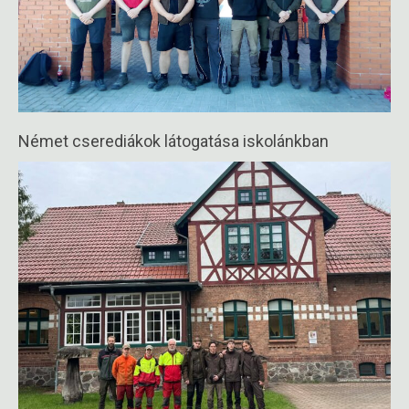
Német cserediákok látogatása iskolánkban
2026-
04-
30