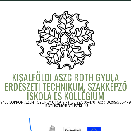
Skip
to
content
KISALFÖLDI ASZC ROTH GYULA
ERDÉSZETI TECHNIKUM, SZAKKÉPZŐ
ISKOLA ÉS KOLLÉGIUM
9400 SOPRON, SZENT GYÖRGY UTCA 9. - (+36)99/506-470 FAX: (+36)99/506-479
- ROTHSZKI@ROTHSZKI.HU